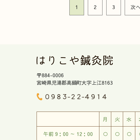
1
2
3
次
〒884-0006
宮崎県児湯郡高鍋町大字上江8163
月
火
水
午前 9：00 ～ 12：00
○
○
○