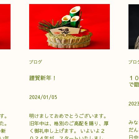
ブログ
ブロ
謹賀新年！
１
で
2024/01/05
202
す。
明けましておめでとうございます。
みな
た。
旧年中は、格別のご高配を賜り、厚
だん
の新
く御礼申し上げます。 いよいよ２
日中
い年
０２４年が、スタートいたしまし