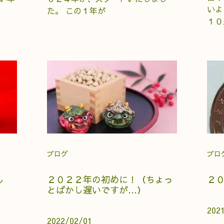
いよ
た。 この１年が
１０
ブログ
ブロ
し
２０２２年の初めに！（ちょっ
２
とばかし遅いですが…）
202
2022/02/01