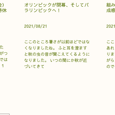
金）
オリンピックが閉幕、そしてパ
組
時休
ラリンピックへ！
成
2021/08/21
202
ここのところ暑さが以前ほどではな
ここ
た
くなりましたね。 ふと耳を澄ます
あれ
がつ
と秋の虫の音が聞こえてくるように
りま
では
なりました。 いつの間にか秋が近
がら
月１
づいてきて
ので