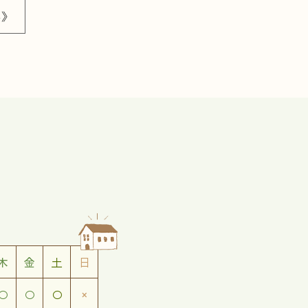
へ》
木
金
土
日
○
○
○
×