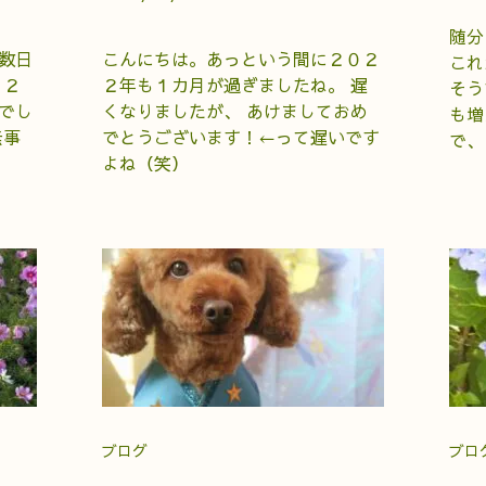
随分
数日
こんにちは。あっという間に２０２
これ
、２
２年も１カ月が過ぎましたね。 遅
そう
でし
くなりましたが、 あけましておめ
も増
無事
でとうございます！←って遅いです
で、
よね（笑）
ブログ
ブロ