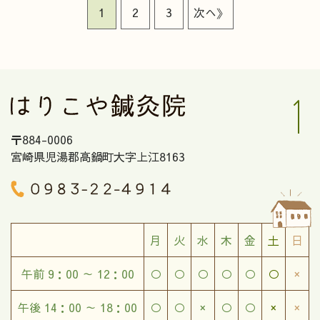
1
2
3
次へ》
〒884-0006
宮崎県児湯郡高鍋町大字上江8163
月
火
水
木
金
土
日
午前 9：00 ～ 12：00
○
○
○
○
○
○
×
午後 14：00 ～ 18：00
○
○
×
○
○
×
×