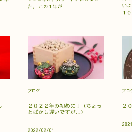
いよ
た。 この１年が
１０
ブログ
ブロ
し
２０２２年の初めに！（ちょっ
２
とばかし遅いですが…）
202
2022/02/01