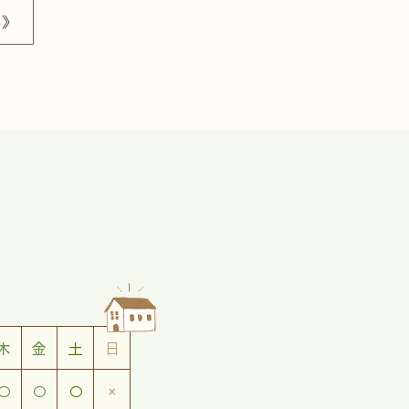
へ》
木
金
土
日
○
○
○
×