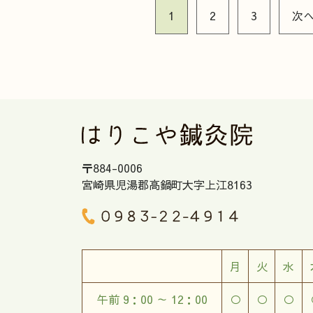
1
2
3
次
〒884-0006
宮崎県児湯郡高鍋町大字上江8163
月
火
水
午前 9：00 ～ 12：00
○
○
○