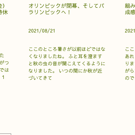
金）
オリンピックが閉幕、そしてパ
組
時休
ラリンピックへ！
成
2021/08/21
202
ここのところ暑さが以前ほどではな
ここ
た
くなりましたね。 ふと耳を澄ます
あれ
がつ
と秋の虫の音が聞こえてくるように
りま
では
なりました。 いつの間にか秋が近
がら
月１
づいてきて
ので