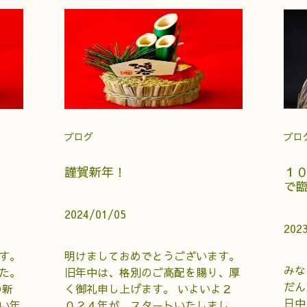
ブログ
ブロ
謹賀新年！
１
で
2024/01/05
202
す。
明けましておめでとうございます。
みな
た。
旧年中は、格別のご高配を賜り、厚
だん
の新
く御礼申し上げます。 いよいよ２
日中
い年
０２４年が、スタートいたしまし