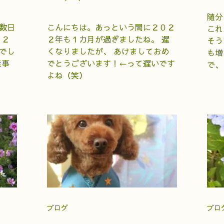
随分
数日
こんにちは。あっという間に２０２
これ
、２
２年も１カ月が過ぎましたね。 遅
そう
でし
くなりましたが、 あけましておめ
も増
無事
でとうございます！←って遅いです
で、
よね（笑）
ブログ
ブロ