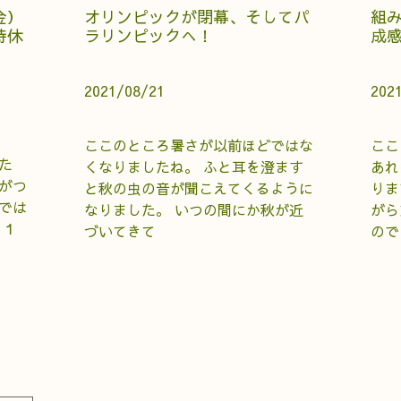
金）
オリンピックが閉幕、そしてパ
組
時休
ラリンピックへ！
成
2021/08/21
202
ここのところ暑さが以前ほどではな
ここ
た
くなりましたね。 ふと耳を澄ます
あれ
がつ
と秋の虫の音が聞こえてくるように
りま
では
なりました。 いつの間にか秋が近
がら
月１
づいてきて
ので