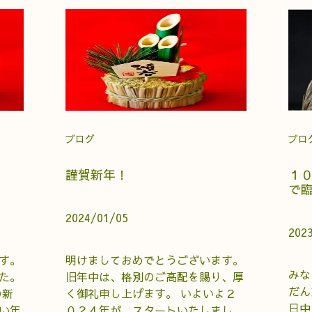
ブログ
ブロ
謹賀新年！
１
で
2024/01/05
202
す。
明けましておめでとうございます。
みな
た。
旧年中は、格別のご高配を賜り、厚
だん
の新
く御礼申し上げます。 いよいよ２
日中
い年
０２４年が、スタートいたしまし