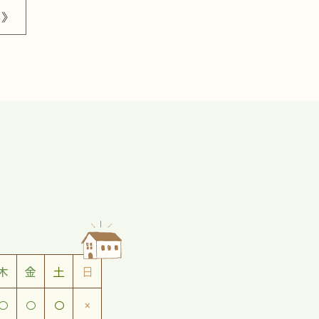
へ》
木
金
土
日
○
○
○
×