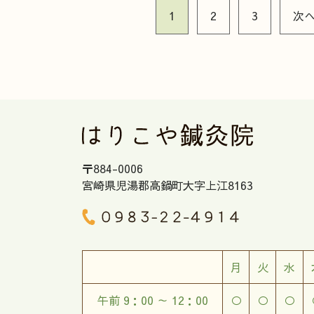
1
2
3
次
〒884-0006
宮崎県児湯郡高鍋町大字上江8163
月
火
水
午前 9：00 ～ 12：00
○
○
○