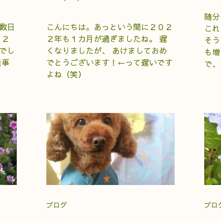
随分
数日
こんにちは。あっという間に２０２
これ
、２
２年も１カ月が過ぎましたね。 遅
そう
でし
くなりましたが、 あけましておめ
も増
無事
でとうございます！←って遅いです
で、
よね（笑）
ブログ
ブロ