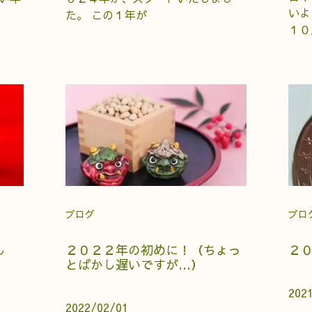
いよ
た。 この１年が
１０
ブログ
ブロ
し
２０２２年の初めに！（ちょっ
２
とばかし遅いですが…）
202
2022/02/01