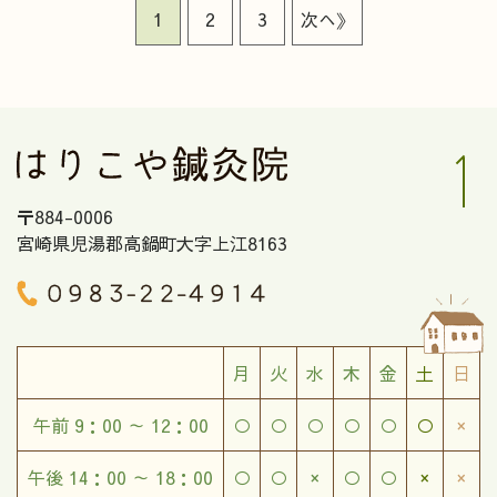
1
2
3
次へ》
〒884-0006
宮崎県児湯郡高鍋町大字上江8163
月
火
水
木
金
土
日
午前 9：00 ～ 12：00
○
○
○
○
○
○
×
午後 14：00 ～ 18：00
○
○
×
○
○
×
×