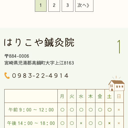
1
2
3
次へ》
〒884-0006
宮崎県児湯郡高鍋町大字上江8163
月
火
水
木
金
土
日
午前 9：00 ～ 12：00
○
○
○
○
○
○
×
午後 14：00 ～ 18：00
○
○
×
○
○
×
×