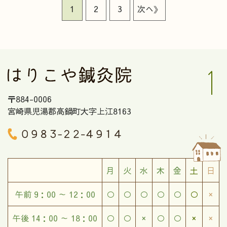
1
2
3
次へ》
〒884-0006
宮崎県児湯郡高鍋町大字上江8163
月
火
水
木
金
土
日
午前 9：00 ～ 12：00
○
○
○
○
○
○
×
午後 14：00 ～ 18：00
○
○
×
○
○
×
×