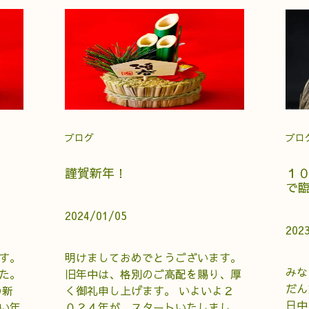
ブログ
ブロ
謹賀新年！
１
で
2024/01/05
202
す。
明けましておめでとうございます。
みな
た。
旧年中は、格別のご高配を賜り、厚
だん
の新
く御礼申し上げます。 いよいよ２
日中
い年
０２４年が、スタートいたしまし