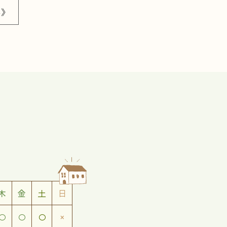
へ》
木
金
土
日
○
○
○
×