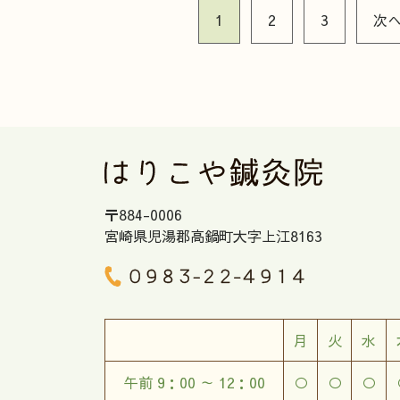
1
2
3
次
〒884-0006
宮崎県児湯郡高鍋町大字上江8163
月
火
水
午前 9：00 ～ 12：00
○
○
○