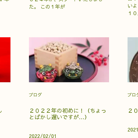
いよ
た。 この１年が
１０
ブログ
ブロ
し
２０２２年の初めに！（ちょっ
２
とばかし遅いですが…）
202
2022/02/01