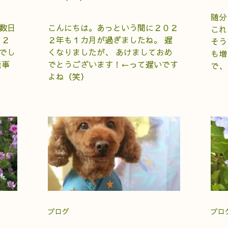
随分
数日
こんにちは。あっという間に２０２
これ
、２
２年も１カ月が過ぎましたね。 遅
そう
でし
くなりましたが、 あけましておめ
も増
無事
でとうございます！←って遅いです
で、
よね（笑）
ブログ
ブロ