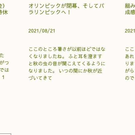
金）
オリンピックが閉幕、そしてパ
組
時休
ラリンピックへ！
成
2021/08/21
202
ここのところ暑さが以前ほどではな
ここ
た
くなりましたね。 ふと耳を澄ます
あれ
がつ
と秋の虫の音が聞こえてくるように
りま
では
なりました。 いつの間にか秋が近
がら
月１
づいてきて
ので