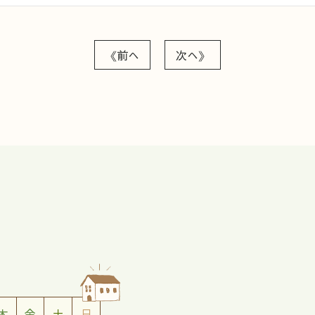
《前へ
次へ》
木
金
土
日